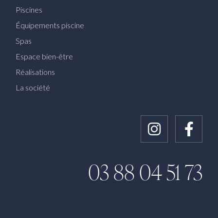
Piscines
Équipements piscine
Spas
Espace bien-être
Réalisations
La société
Instagram
Faceb
03 88 04 51 73