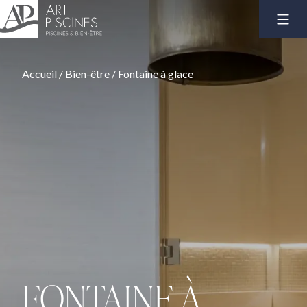
Accueil
/
Bien-être
/
Fontaine à glace
FONTAINE À