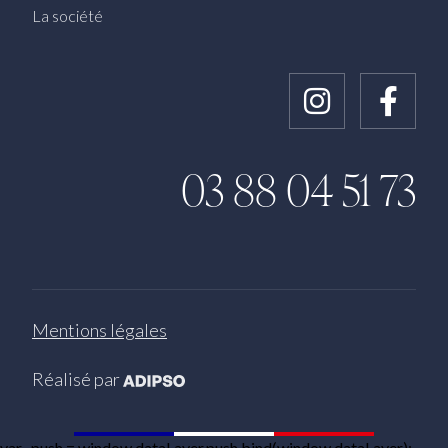
La société
Instagram
Faceb
03 88 04 51 73
Mentions légales
Adipso, agence web et mobile à S
Réalisé par
var _push = window.dataLayer.push.bind(window.dataLayer);