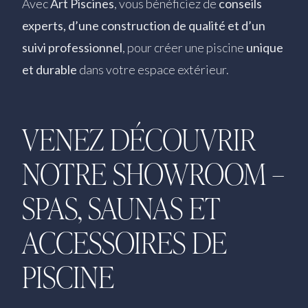
Avec
Art Piscines
, vous bénéficiez de
conseils
experts, d’une construction de qualité et d’un
suivi professionnel
, pour créer une piscine
unique
et durable
dans votre espace extérieur.
VENEZ DÉCOUVRIR
NOTRE SHOWROOM –
SPAS, SAUNAS ET
ACCESSOIRES DE
PISCINE