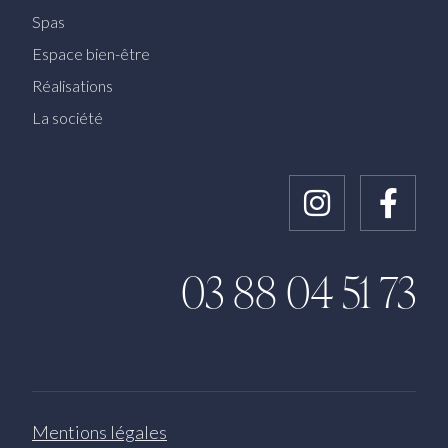
Spas
Espace bien-être
Réalisations
La société
Instagram
Faceb
03 88 04 51 73
Mentions légales