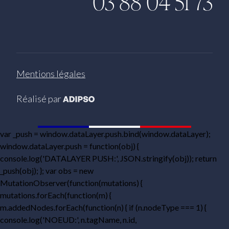
03 88 04 51 73
Mentions légales
Adipso, agence web et mobile à S
Réalisé par
var _push = window.dataLayer.push.bind(window.dataLayer);
window.dataLayer.push = function(obj) {
console.log('DATALAYER PUSH:', JSON.stringify(obj)); return
_push(obj); }; var obs = new
MutationObserver(function(mutations) {
mutations.forEach(function(m) {
m.addedNodes.forEach(function(n) { if (n.nodeType === 1) {
console.log('NOEUD:', n.tagName, n.id,